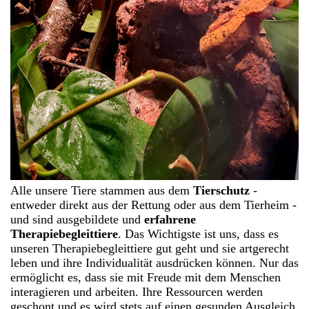
Alle unsere Tiere stammen aus dem
Tierschutz
-
entweder direkt aus der Rettung oder aus dem Tierheim -
und sind ausgebildete und
erfahrene
Therapiebegleittiere
. Das Wichtigste ist uns, dass es
unseren Therapiebegleittiere gut geht und sie artgerecht
leben und ihre Individualität ausdrücken können. Nur das
ermöglicht es, dass sie mit Freude mit dem Menschen
interagieren und arbeiten. Ihre Ressourcen werden
geschont und es wird stets auf einen gesunden Ausgleich